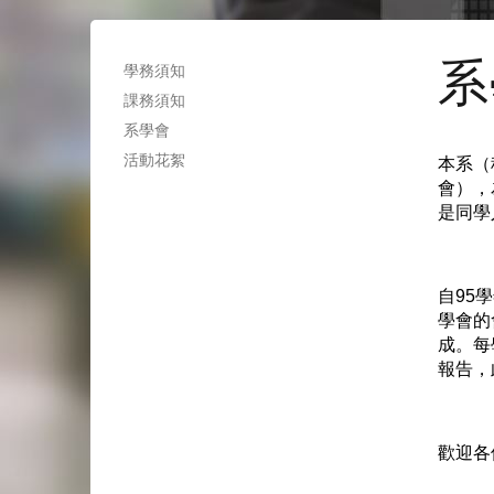
系
學務須知
課務須知
系學會
活動花絮
本系（
會），
是同學
自95
學會的
成。每
報告，
歡迎各