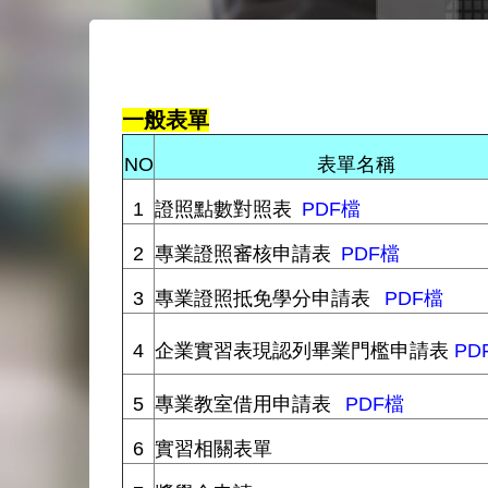
一般表單
NO
表單名稱
1
證照點數對照表
PDF
檔
2
專業證照審核申請表
PDF
檔
3
專業證照抵免學分申請表
PDF
檔
4
企業實習表現認列畢業門檻申請表
PD
5
專業教室借用申請表
PDF
檔
6
實習相關表單